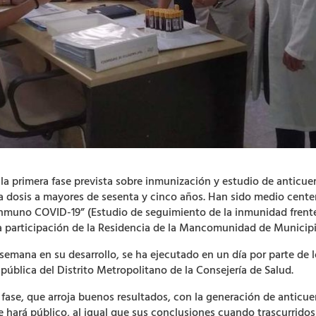
do la primera fase prevista sobre inmunización y estudio de antic
a dosis a mayores de sesenta y cinco años. Han sido medio cente
nmuno COVID-19” (Estudio de seguimiento de la inmunidad frente
 la participación de la Residencia de la Mancomunidad de Munici
 semana en su desarrollo, se ha ejecutado en un día por parte de l
 pública del Distrito Metropolitano de la Consejería de Salud.
 fase, que arroja buenos resultados, con la generación de anticue
e hará público, al igual que sus conclusiones cuando trascurridos