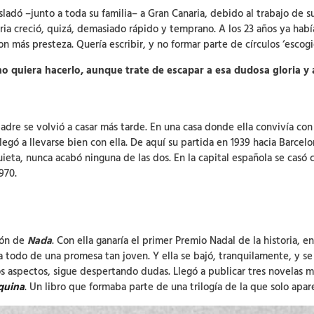
sladó –junto a toda su familia– a Gran Canaria, debido al trabajo de 
teraria creció, quizá, demasiado rápido y temprano. A los 23 años ya h
n más presteza. Quería escribir, y no formar parte de círculos ‘escogi
no quiera hacerlo, aunque trate de escapar a esa dudosa gloria y
adre se volvió a casar más tarde. En una casa donde ella convivía con
egó a llevarse bien con ella. De aquí su partida en 1939 hacia Barcelo
uieta, nunca acabó ninguna de las dos. En la capital española se casó
970.
ción de
Nada
. Con ella ganaría el primer Premio Nadal de la historia, e
 todo de una promesa tan joven. Y ella se bajó, tranquilamente, y se 
s aspectos, sigue despertando dudas. Llegó a publicar tres novelas má
squina
. Un libro que formaba parte de una trilogía de la que solo apa